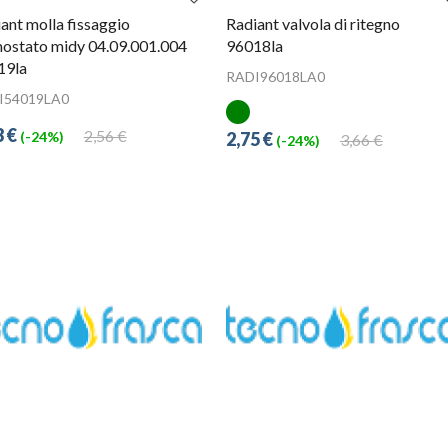
ant molla fissaggio
Radiant valvola di ritegno
ostato midy 04.09.001.004
96018la
19la
RADI96018LA0
I54019LA0
3 €
2,56 €
2,75 €
(-24%)
3,66 €
(-24%)