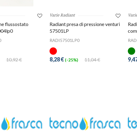
Varie Radiant
Vari
ne flussostato
Radiant presa di pressione venturi
Radi
004lp0
57501LP
com
0
RADI57501LP0
RAD
8,28 €
9,4
10,92 €
11,04 €
(-25%)