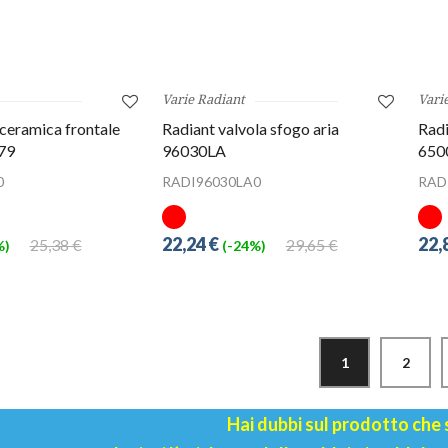
Varie Radiant
Vari
 ceramica frontale
Radiant valvola sfogo aria
Radi
79
96030LA
650
0
RADI96030LA0
RAD
22,24 €
22,
25,38 €
29,65 €
%)
(-24%)
1
2
Hai dubbi sul prodotto che