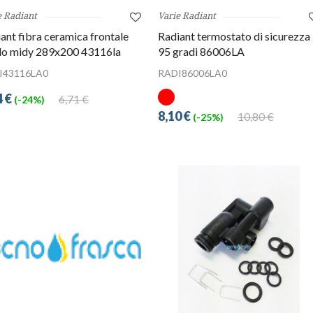
e Radiant
Varie Radiant
ant fibra ceramica frontale
Radiant termostato di sicurezza
do midy 289x200 43116la
95 gradi 86006LA
I43116LA0
RADI86006LA0
4 €
6,71 €
(-24%)
8,10 €
10,80 €
(-25%)