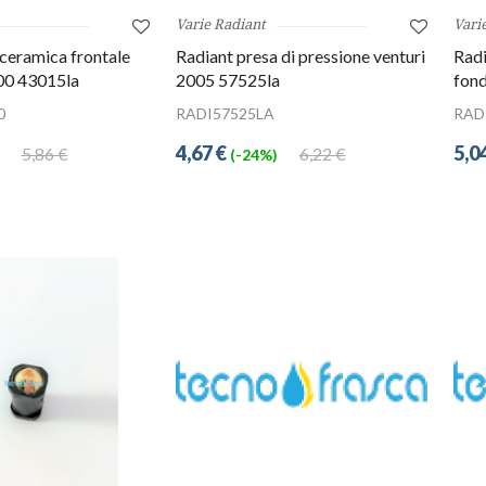
Varie Radiant
Vari
 ceramica frontale
Radiant presa di pressione venturi
Radi
00 43015la
2005 57525la
fon
0
RADI57525LA
RAD
4,67 €
5,0
5,86 €
6,22 €
(-24%)