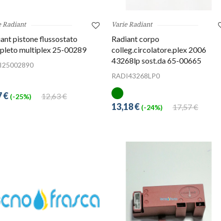
e Radiant
Varie Radiant
ant pistone flussostato
Radiant corpo
pleto multiplex 25-00289
colleg.circolatore.plex 2006
43268lp sost.da 65-00665
I25002890
RADI43268LP0
7 €
12,63 €
(-25%)
13,18 €
17,57 €
(-24%)