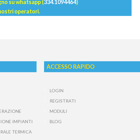
agno su whatsapp (
334.1094464
)
nostri operatori.
ACCESSO RAPIDO
LOGIN
REGISTRATI
ERAZIONE
MODULI
IONE IMPIANTI
BLOG
TRALE TERMICA