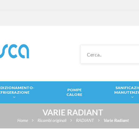
DIZIONAMENTO-
SANIFICAZ
POMPE
EFRIGERAZIONE
MANUTENZ
CALORE
VARIE RADIANT
Home
Ricambi originali
RADIANT
Varie Radiant