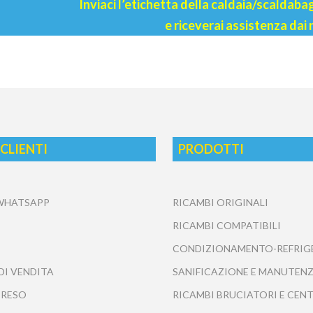
Inviaci l’etichetta della caldaia/scaldab
e riceverai assistenza dai 
 CLIENTI
PRODOTTI
 WHATSAPP
RICAMBI ORIGINALI
RICAMBI COMPATIBILI
CONDIZIONAMENTO-REFRIG
DI VENDITA
SANIFICAZIONE E MANUTENZ
 RESO
RICAMBI BRUCIATORI E CEN