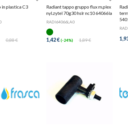
 in plastica C3
Radiant tappo gruppo flux m.plex
Radi
nyl.zytel 70g30 hslr nc10 64066la
term
540
0
RADI64066LA0
RAD
1,9
1,42 €
0,88 €
1,89 €
(-24%)