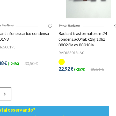
e Radiant
Varie Radiant
ant sifone scarico condensa
Radiant trasformatore m24
0193
condens.ac04abk1lg 10hz
88023la ex 88018la
I6500193
RADI88018LA0
88 €
30,50 €
(-24%)
22,92 €
30,56 €
(-25%)
 stai osservando?