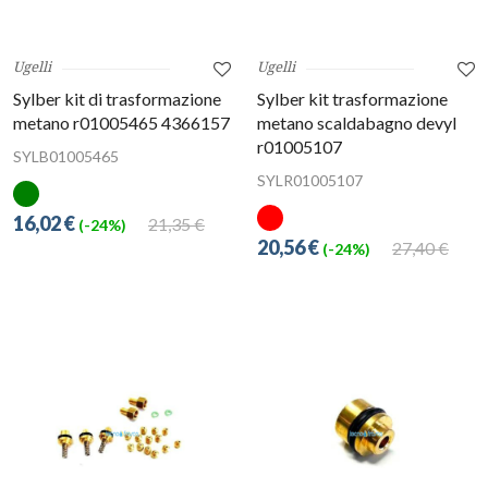
Ugelli
Ugelli
Sylber kit di trasformazione
Sylber kit trasformazione
metano r01005465 4366157
metano scaldabagno devyl
r01005107
SYLB01005465
SYLR01005107
16,02 €
21,35 €
(-24%)
20,56 €
27,40 €
(-24%)