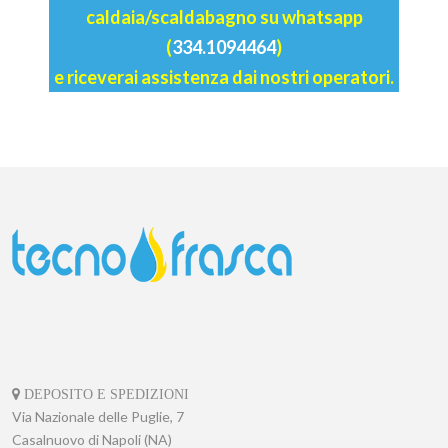
caldaia/scaldabagno su whatsapp
(
334.1094464
)
e riceverai assistenza dai nostri operatori.
DEPOSITO E SPEDIZIONI
Via Nazionale delle Puglie, 7
Casalnuovo di Napoli (NA)