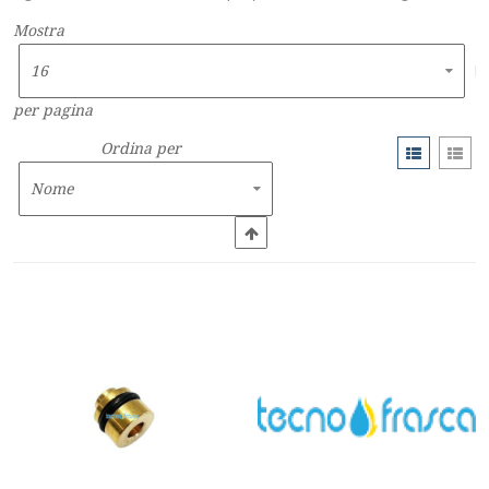
Mostra
per pagina
Ordina per