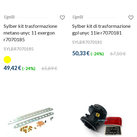
Ugelli
Ugelli
Sylber kit trasformazione
Sylber kit di trasformazione
metano unyc 11 exergon
gpl unyc 11ie r7070181
r7070185
SYLBR7070181
SYLBR7070185
50,33 €
67,10 €
(-24%)
49,42 €
65,89 €
(-24%)