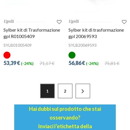
Ugelli
Ugelli
Sylber kit di Trasformazione
Sylber kit di trasformazione
gpl R01005409
gpl 20069593
SYLB01005409
SYLB20069593
53,39 €
56,86 €
71,17 €
75,81 €
(-24%)
(-24%)
1
2
Hai dubbi sul prodotto che stai
osservando?
Inviaci l’etichetta della