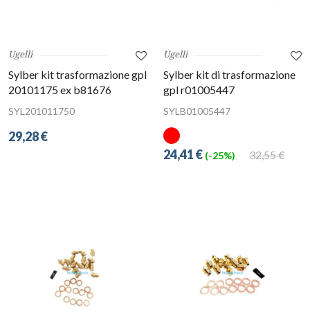
Ugelli
Ugelli
Sylber kit trasformazione gpl
Sylber kit di trasformazione
20101175 ex b81676
gpl r01005447
SYL201011750
SYLB01005447
29,28 €
24,41 €
32,55 €
(-25%)