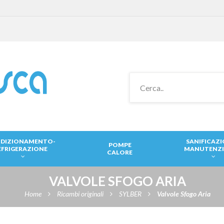
DIZIONAMENTO-
SANIFICAZ
POMPE
EFRIGERAZIONE
MANUTENZ
CALORE
VALVOLE SFOGO ARIA
Home
Ricambi originali
SYLBER
Valvole Sfogo Aria