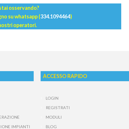
 stai osservando?
agno su whatsapp (
334.1094464
)
nostri operatori.
ACCESSO RAPIDO
LOGIN
REGISTRATI
ERAZIONE
MODULI
IONE IMPIANTI
BLOG