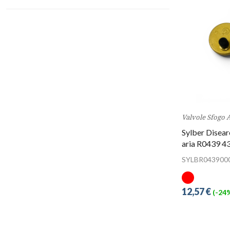
Valvole Sfogo A
Sylber Disear
aria R0439 4
SYLBR043900
12,57 €
(-24