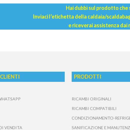
Hai dubbi sul prodotto che
Inviaci l’etichetta della caldaia/scaldab
e riceverai assistenza dai 
 CLIENTI
PRODOTTI
 WHATSAPP
RICAMBI ORIGINALI
RICAMBI COMPATIBILI
CONDIZIONAMENTO-REFRIG
DI VENDITA
SANIFICAZIONE E MANUTENZ