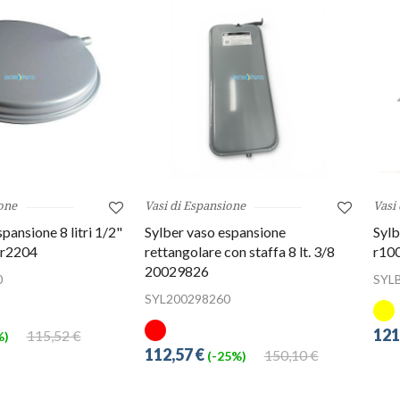
one
Vasi di Espansione
Vasi
pansione 8 litri 1/2"
Sylber vaso espansione
Sylb
 r2204
rettangolare con staffa 8 lt. 3/8
r10
20029826
0
SYL
SYL200298260
121
115,52 €
%)
112,57 €
150,10 €
(-25%)