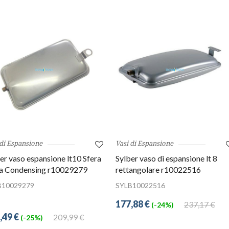
 di Espansione
Vasi di Espansione
er vaso espansione lt10 Sfera
Sylber vaso di espansione lt 8
ea Condensing r10029279
rettangolare r10022516
B10029279
SYLB10022516
177,88 €
237,17 €
(-24%)
,49 €
209,99 €
(-25%)