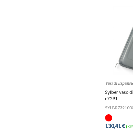
Vasi di Espansi
Sylber vaso di
r7391
SYLBR739100
130,41 €
(-2