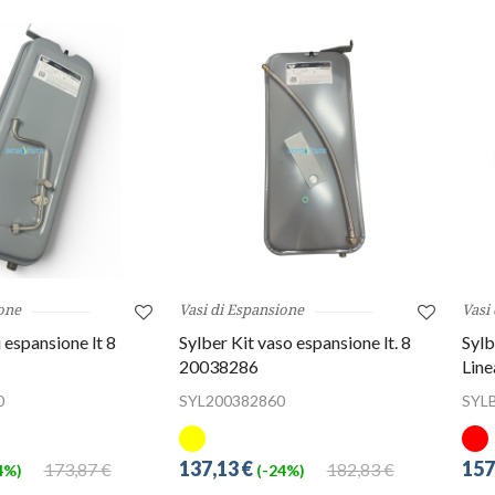
one
Vasi di Espansione
Vasi
 espansione lt 8
Sylber Kit vaso espansione lt. 8
Sylb
20038286
Lin
0
SYL200382860
SYL
137,13 €
157
173,87 €
182,83 €
4%)
(-24%)