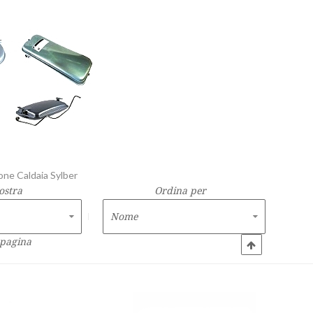
one Caldaia Sylber
ostra
Ordina per
 pagina