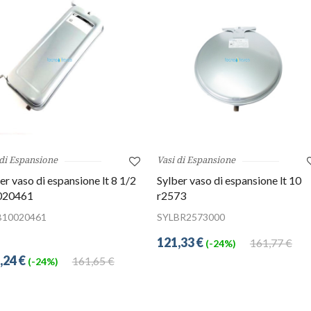
 di Espansione
Vasi di Espansione
er vaso di espansione lt 8 1/2
Sylber vaso di espansione lt 10
020461
r2573
B10020461
SYLBR2573000
121,33 €
161,77 €
(-24%)
,24 €
161,65 €
(-24%)