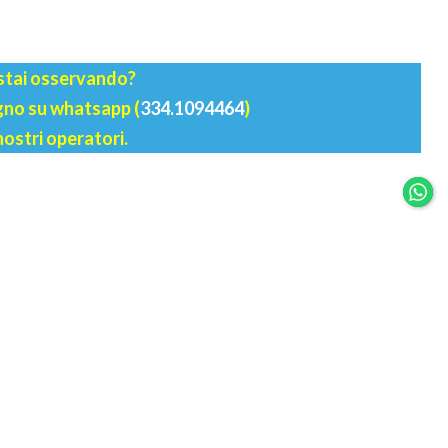
 stai osservando?
agno su whatsapp (
334.1094464
)
nostri operatori.
ACCESSO RAPIDO
LOGIN
REGISTRATI