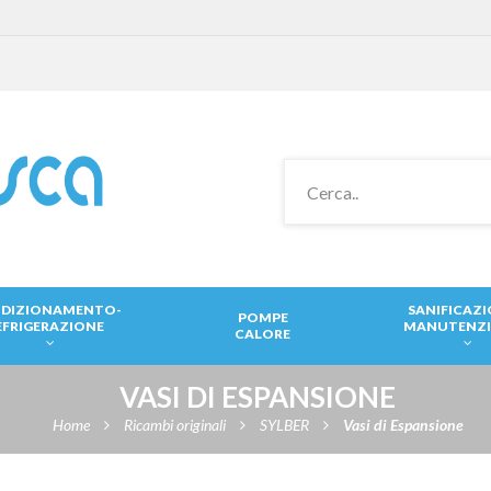
DIZIONAMENTO-
SANIFICAZ
POMPE
EFRIGERAZIONE
MANUTENZ
CALORE
VASI DI ESPANSIONE
Home
Ricambi originali
SYLBER
Vasi di Espansione