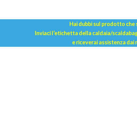
Hai dubbi sul prodotto che
Inviaci l’etichetta della caldaia/scaldab
e riceverai assistenza dai 
 CLIENTI
PRODOTTI
 WHATSAPP
RICAMBI ORIGINALI
RICAMBI COMPATIBILI