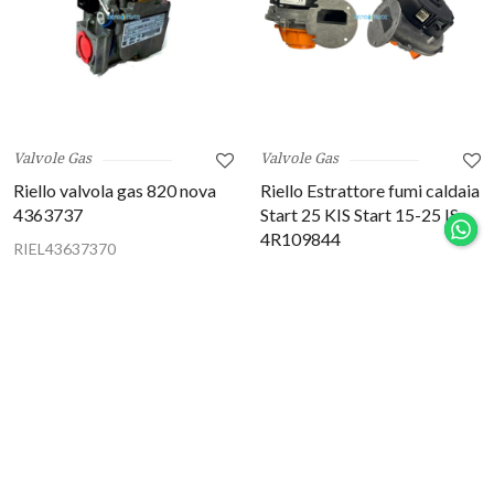
Valvole Gas
Valvole Gas
Riello valvola gas 820 nova
Riello Estrattore fumi caldaia
4363737
Start 25 KIS Start 15-25 IS
4R109844
RIEL43637370
RIEL4R109844
272,79 €
309,84 €
204,59 €
(-25%)
232,39 €
(-24%)