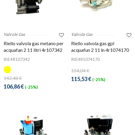
Valvole Gas
Valvole Gas
Riello valvola gas metano per
Riello valvola gas gpl
acquafan 2 11 litri 4r107342
acquafun 2 11 ln 4r1074170
RIE4R107342
RIE4R1074170
154,04 €
142,48 €
115,53 €
(-25%)
106,86 €
(-25%)