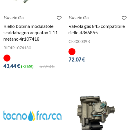
Valvole Gas
Valvole Gas
Riello bobina modulatole
Valvola gas 845 compatibile
scaldabagno acquafan 2 11
riello 4366855
metano 4r107418
CF300039R
RIE4R1074180
72,07 €
43,44 €
57,93 €
(-25%)