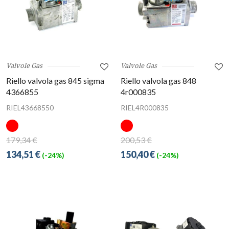
Valvole Gas
Valvole Gas
Riello valvola gas 845 sigma
Riello valvola gas 848
4366855
4r000835
RIEL43668550
RIEL4R000835
179,34 €
200,53 €
134,51 €
150,40 €
(-24%)
(-24%)