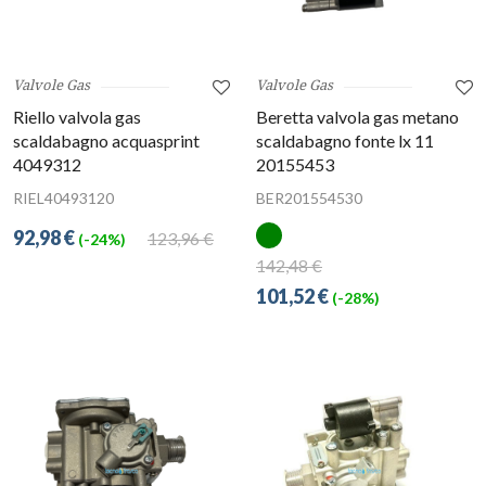
Valvole Gas
Valvole Gas
Riello valvola gas
Beretta valvola gas metano
scaldabagno acquasprint
scaldabagno fonte lx 11
4049312
20155453
RIEL40493120
BER201554530
92,98 €
123,96 €
(-24%)
142,48 €
101,52 €
(-28%)