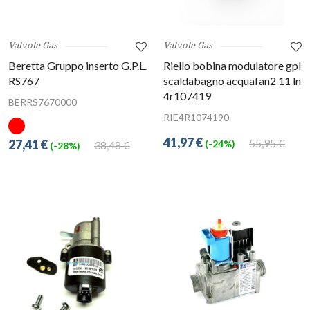
Valvole Gas
Valvole Gas
Beretta Gruppo inserto G.P.L.
Riello bobina modulatore gpl
RS767
scaldabagno acquafan2 11 ln
4r107419
BERRS7670000
RIE4R1074190
41,97 €
55,95 €
27,41 €
(-24%)
38,48 €
(-28%)