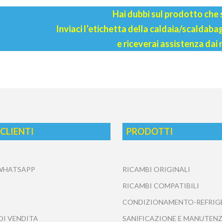
Hai dubbi sul prodotto che
Inviaci l’etichetta della caldaia/scaldab
e riceverai assistenza dai 
 CLIENTI
PRODOTTI
 WHATSAPP
RICAMBI ORIGINALI
RICAMBI COMPATIBILI
CONDIZIONAMENTO-REFRIG
DI VENDITA
SANIFICAZIONE E MANUTENZ