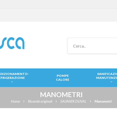
DIZIONAMENTO-
SANIFICAZ
POMPE
EFRIGERAZIONE
MANUTENZ
CALORE
MANOMETRI
Home
Ricambi originali
SAUNIER DUVAL
Manometri