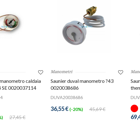
Manometri
Man
 manometro caldaia
Saunier duval manometro ?43
Sau
4 SE 0020037114
0020038686
them
4
DUVA20038686
DUV
36,55 €
45,69 €
(-20%)
69,
27,45 €
%)