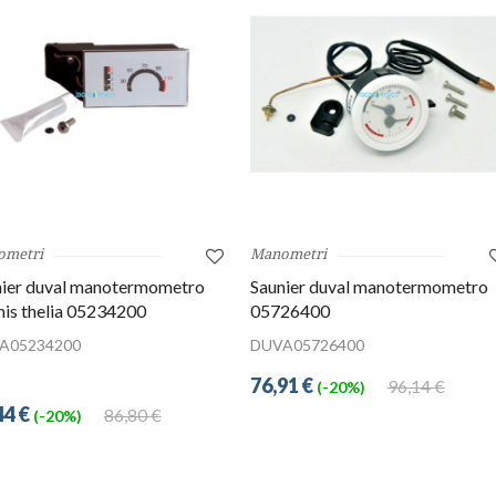
ometri
Manometri
nier duval manotermometro
Saunier duval manotermometro
is thelia 05234200
05726400
A05234200
DUVA05726400
76,91 €
96,14 €
(-20%)
44 €
86,80 €
(-20%)