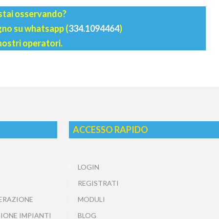
 stai osservando?
agno su whatsapp (
334.1094464
)
nostri operatori.
ACCESSO RAPIDO
LOGIN
REGISTRATI
ERAZIONE
MODULI
IONE IMPIANTI
BLOG