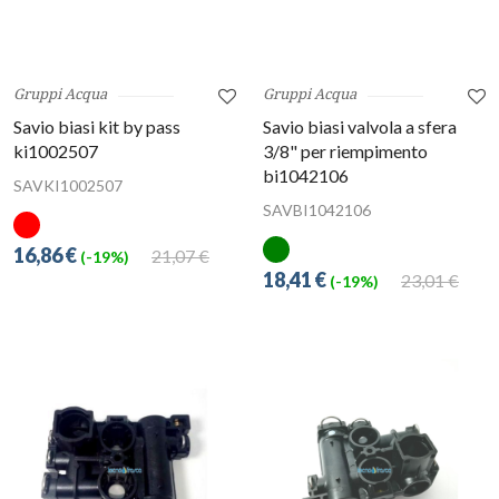
Gruppi Acqua
Gruppi Acqua
Savio biasi kit by pass
Savio biasi valvola a sfera
ki1002507
3/8" per riempimento
bi1042106
SAVKI1002507
SAVBI1042106
16,86 €
21,07 €
(-19%)
18,41 €
23,01 €
(-19%)