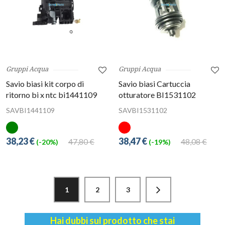
Gruppi Acqua
Gruppi Acqua
Savio biasi kit corpo di
Savio biasi Cartuccia
ritorno bi x ntc bi1441109
otturatore BI1531102
SAVBI1441109
SAVBI1531102
38,23 €
38,47 €
47,80 €
48,08 €
(-20%)
(-19%)
1
2
3
Hai dubbi sul prodotto che stai