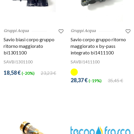
Gruppi Acqua
Gruppi Acqua
Savio biasi corpo gruppo
Savio corpo gruppo ritorno
ritorno maggiorato
maggiorato x by-pass
bi1301100
integrato bi1411100
SAVBI1301100
SAVBI1411100
18,58 €
23,23 €
(-20%)
28,37 €
35,45 €
(-19%)