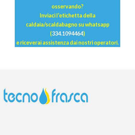
osservando?
Inviaci l’etichetta della
caldaia/scaldabagno su whatsapp
(
334.1094464
)
e riceverai assistenza dai nostri operatori.