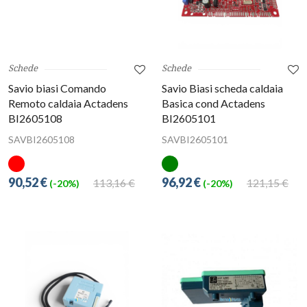
Schede
Schede
Savio biasi Comando
Savio Biasi scheda caldaia
Remoto caldaia Actadens
Basica cond Actadens
BI2605108
BI2605101
SAVBI2605108
SAVBI2605101
90,52 €
96,92 €
113,16 €
121,15 €
(-20%)
(-20%)