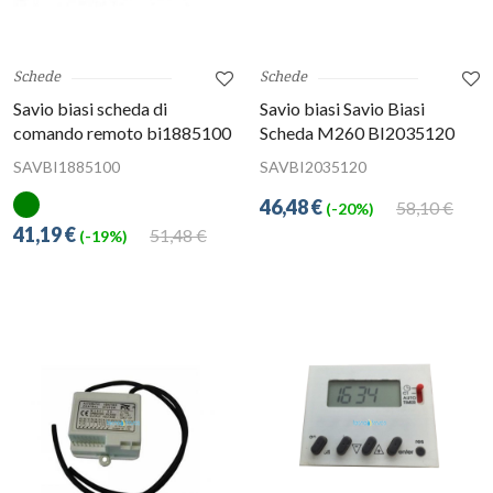
Schede
Schede
Savio biasi scheda di
Savio biasi Savio Biasi
comando remoto bi1885100
Scheda M260 BI2035120
SAVBI1885100
SAVBI2035120
46,48 €
58,10 €
(-20%)
41,19 €
51,48 €
(-19%)