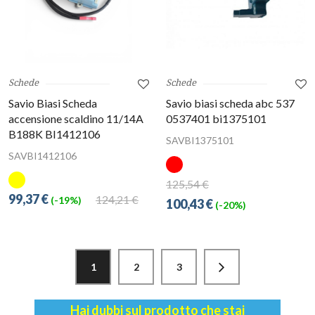
Schede
Schede
Savio Biasi Scheda
Savio biasi scheda abc 537
accensione scaldino 11/14A
0537401 bi1375101
B188K BI1412106
SAVBI1375101
SAVBI1412106
125,54 €
99,37 €
124,21 €
(-19%)
100,43 €
(-20%)
1
2
3
Hai dubbi sul prodotto che stai