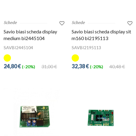
Schede
Schede
Savio biasi scheda display
Savio biasi scheda display sit
medium bi2445104
m160 bi2195113
SAVBI2445104
SAVBI2195113
24,80 €
32,38 €
31,00 €
40,48 €
(-20%)
(-20%)