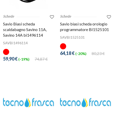
Schede
Schede
Savio Biasi scheda
Savio biasi scheda orologio
scaldabagno Savino 11A,
programmatore BI1525101
Savino 14A bi1496114
SAVBI1525101
SAVBI1496114
64,18 €
80,23 €
(-20%)
59,90 €
74,87 €
(-19%)