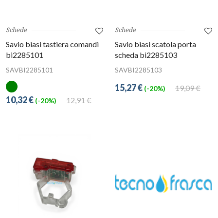
Schede
Schede
Savio biasi tastiera comandi
Savio biasi scatola porta
bi2285101
scheda bi2285103
SAVBI2285101
SAVBI2285103
15,27 €
19,09 €
(-20%)
10,32 €
12,91 €
(-20%)