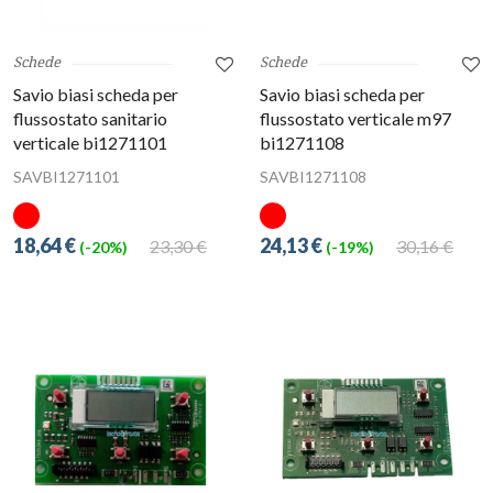
Schede
Schede
Savio biasi scheda per
Savio biasi scheda per
flussostato sanitario
flussostato verticale m97
verticale bi1271101
bi1271108
SAVBI1271101
SAVBI1271108
18,64 €
24,13 €
23,30 €
30,16 €
(-20%)
(-19%)