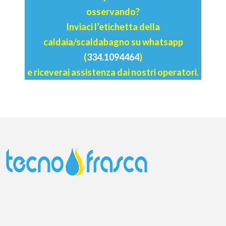
osservando?
Inviaci l’etichetta della
caldaia/scaldabagno su whatsapp
(
334.1094464
)
e riceverai assistenza dai nostri operatori.