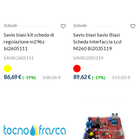
Schede
Schede
Savio biasi kit scheda di
Savio biasi Savio Biasi
regolazione m296z
Scheda Interfaccia Lcd
bi2605111
M260 Bi2035119
SAVBI2605111
SAVBI2035119
86,69 €
89,62 €
108,36 €
112,02 €
(-19%)
(-19%)