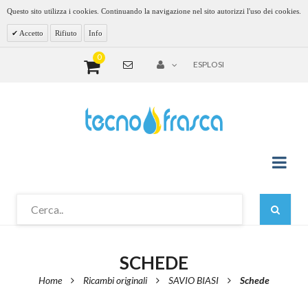
Questo sito utilizza i cookies. Continuando la navigazione nel sito autorizzi l'uso dei cookies.
Accetto
Rifiuto
Info
0
ESPLOSI
SCHEDE
Home
Ricambi originali
SAVIO BIASI
Schede