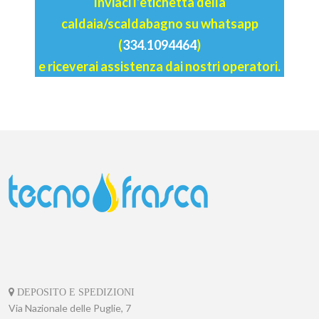
Inviaci l’etichetta della
caldaia/scaldabagno su whatsapp
(
334.1094464
)
e riceverai assistenza dai nostri operatori.
DEPOSITO E SPEDIZIONI
Via Nazionale delle Puglie, 7