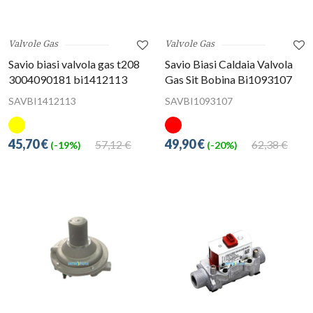
Valvole Gas
Valvole Gas
Savio biasi valvola gas t208
Savio Biasi Caldaia Valvola
3004090181 bi1412113
Gas Sit Bobina Bi1093107
SAVBI1412113
SAVBI1093107
45,70 €
49,90 €
57,12 €
62,38 €
(-19%)
(-20%)