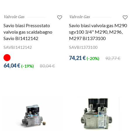
Valvole Gas
Valvole Gas
Savio biasi Pressostato
Savio biasi valvola gas M290
valvola gas scaldabagno
sgv100 3/4" M290, M296,
Savio BI1412142
M297 BI1373100
SAVBI1412142
SAVBI1373100
74,21 €
92,77 €
(-20%)
64,04 €
80,04 €
(-19%)