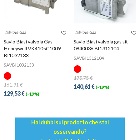
Valvole Gas
Valvole Gas
Savio Biasi valvola Gas
Savio Biasi valvola gas sit
Honeywell VK4105C1009
0840036 BI1312104
BI1032133
SAVBI1312104
SAVBI1032133
175,75 €
161,91 €
140,61 €
(-19%)
129,53 €
(-19%)
Hai dubbi sul prodotto che stai
osservando?