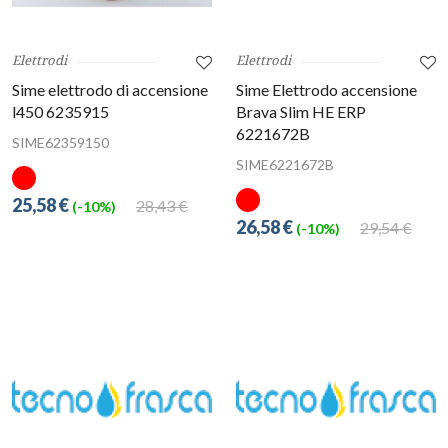
Elettrodi
Elettrodi
Sime elettrodo di accensione
Sime Elettrodo accensione
l450 6235915
Brava Slim HE ERP
6221672B
SIME62359150
SIME6221672B
25,58 €
28,43 €
(-10%)
26,58 €
29,54 €
(-10%)