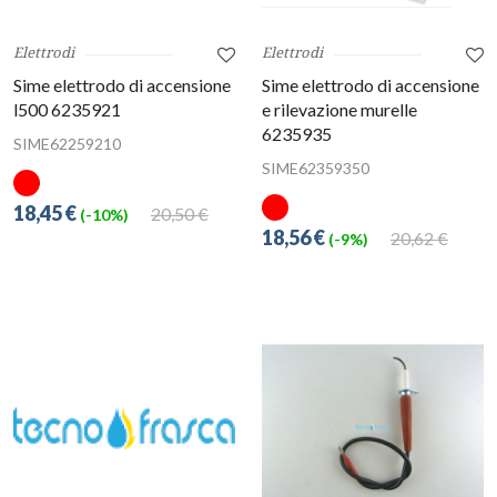
Elettrodi
Elettrodi
Sime elettrodo di accensione
Sime elettrodo di accensione
l500 6235921
e rilevazione murelle
6235935
SIME62259210
SIME62359350
18,45 €
20,50 €
(-10%)
18,56 €
20,62 €
(-9%)