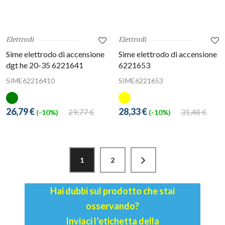
Elettrodi
Elettrodi
Sime elettrodo di accensione
Sime elettrodo di accensione
dgt he 20-35 6221641
6221653
SIME62216410
SIME6221653
26,79 €
28,33 €
29,77 €
31,48 €
(-10%)
(-10%)
1
2
Hai dubbi sul prodotto che stai
osservando?
Inviaci l’etichetta della