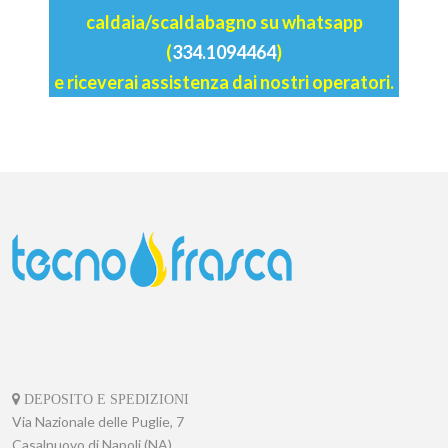
caldaia/scaldabagno su whatsapp
(
334.1094464
)
e riceverai assistenza dai nostri operatori.
DEPOSITO E SPEDIZIONI
Via Nazionale delle Puglie, 7
Casalnuovo di Napoli (NA)