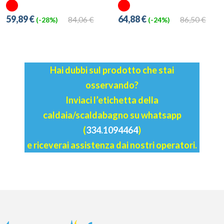
59,89 €
64,88 €
84,06 €
86,50 €
(-28%)
(-24%)
Hai dubbi sul prodotto che stai
osservando?
Inviaci l’etichetta della
caldaia/scaldabagno su whatsapp
(
334.1094464
)
e riceverai assistenza dai nostri operatori.