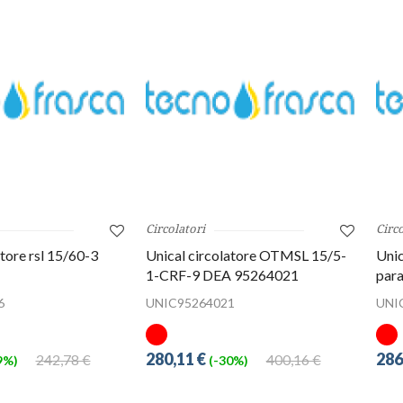
Circolatori
Circo
atore rsl 15/60-3
Unical circolatore OTMSL 15/5-
Unic
1-CRF-9 DEA 95264021
par
6
UNIC95264021
UNI
280,11 €
286
242,78 €
400,16 €
9%)
(-30%)