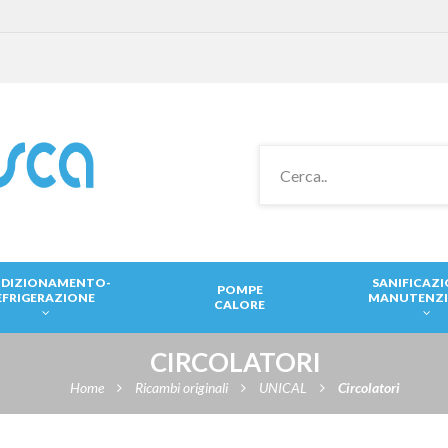
DIZIONAMENTO-
SANIFICAZ
POMPE
EFRIGERAZIONE
MANUTENZ
CALORE
CIRCOLATORI
Home
Ricambi originali
UNICAL
Circolatori