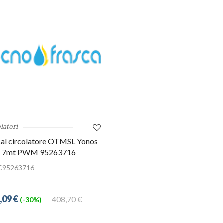
latori
al circolatore OTMSL Yonos
a 7mt PWM 95263716
C95263716
,09 €
408,70 €
(-30%)