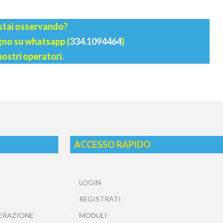
 stai osservando?
agno su whatsapp (
334.1094464
)
nostri operatori.
ACCESSO RAPIDO
LOGIN
REGISTRATI
ERAZIONE
MODULI