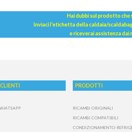
Hai dubbi sul prodotto che
Inviaci l’etichetta della caldaia/scaldab
e riceverai assistenza dai 
 CLIENTI
PRODOTTI
 WHATSAPP
RICAMBI ORIGINALI
RICAMBI COMPATIBILI
CONDIZIONAMENTO-REFRIG