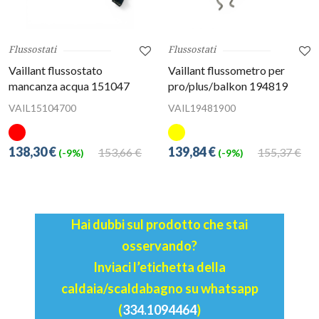
Flussostati
Flussostati
Vaillant flussostato
Vaillant flussometro per
mancanza acqua 151047
pro/plus/balkon 194819
VAIL15104700
VAIL19481900
138,30 €
139,84 €
153,66 €
155,37 €
(-9%)
(-9%)
Hai dubbi sul prodotto che stai
osservando?
Inviaci l’etichetta della
caldaia/scaldabagno su whatsapp
(
334.1094464
)