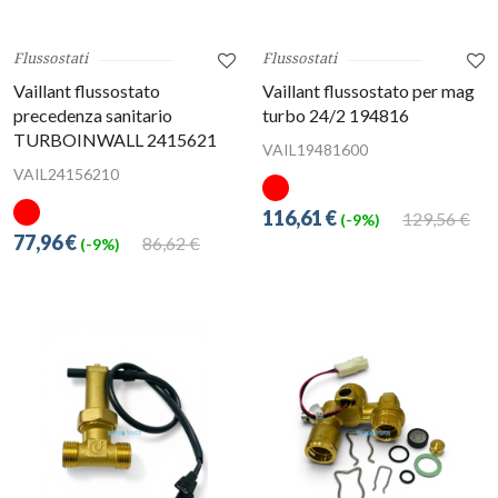
Flussostati
Flussostati
Vaillant flussostato
Vaillant flussostato per mag
precedenza sanitario
turbo 24/2 194816
TURBOINWALL 2415621
VAIL19481600
VAIL24156210
116,61 €
129,56 €
(-9%)
77,96 €
86,62 €
(-9%)