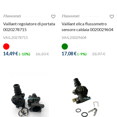
Flussostati
Flussostati
Vaillant regolatore di portata
Vaillant elica flussometro
0020278715
sensore caldaia 0020029604
VAIL20278715
VAIL20029604
14,49 €
17,08 €
16,10 €
18,97 €
(-10%)
(-9%)