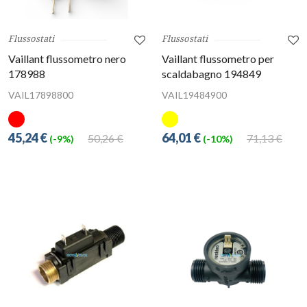
Flussostati
Flussostati
Vaillant flussometro nero
Vaillant flussometro per
178988
scaldabagno 194849
VAIL17898800
VAIL19484900
45,24 €
64,01 €
50,26 €
71,13 €
(-9%)
(-10%)