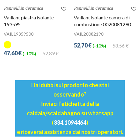
Pannelli in Ceramica
Pannelli in Ceramica
Vaillant piastra isolante
Vaillant isolante camera di
193595
combustione 0020081290
VAIL19359500
VAIL20082190
52,70 €
58,56 €
(-10%)
47,60 €
52,89 €
(-10%)
Hai dubbi sul prodotto che stai
osservando?
Inviaci l’etichetta della
caldaia/scaldabagno su whatsapp
(
334.1094464
)
e riceverai assistenza dai nostri operatori.