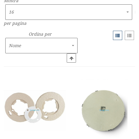
Mostra
per pagina
Ordina per