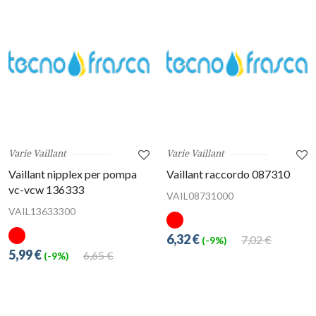
Varie Vaillant
Varie Vaillant
Vaillant nipplex per pompa
Vaillant raccordo 087310
vc-vcw 136333
VAIL08731000
VAIL13633300
6,32 €
7,02 €
(-9%)
5,99 €
6,65 €
(-9%)