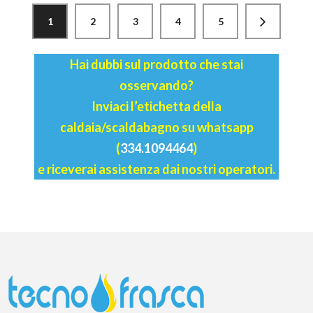
1
2
3
4
5
Hai dubbi sul prodotto che stai
osservando?
Inviaci l’etichetta della
caldaia/scaldabagno su whatsapp
(
334.1094464
)
e riceverai assistenza dai nostri operatori.