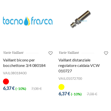
Varie Vaillant
Varie Vaillant
Vaillant bicono per
Vaillant distanziale
bocchettone 3/4 080184
regolatore caldaia VCW
010727
VAIL08018400
VAIL01072700
6,37 €
7,08 €
(-10%)
6,37 €
7,08 €
(-10%)