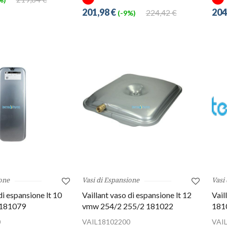
201,98 €
204
224,42 €
(-9%)
one
Vasi di Espansione
Vasi
di espansione lt 10
Vaillant vaso di espansione lt 12
Vail
181079
vmw 254/2 255/2 181022
181
0
VAIL18102200
VAI