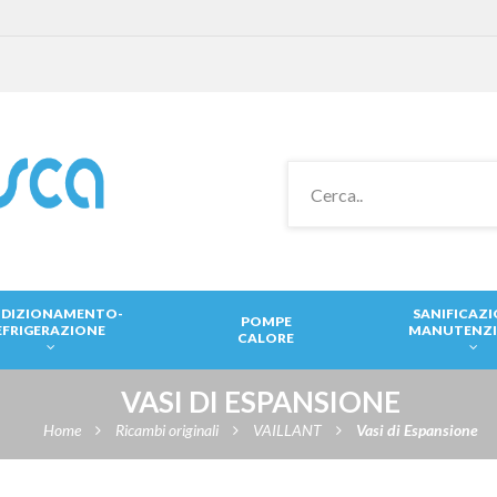
DIZIONAMENTO-
SANIFICAZ
POMPE
EFRIGERAZIONE
MANUTENZ
CALORE
VASI DI ESPANSIONE
Home
Ricambi originali
VAILLANT
Vasi di Espansione