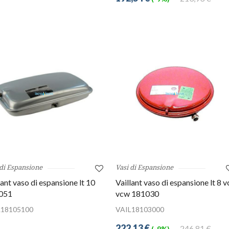
 di Espansione
Vasi di Espansione
lant vaso di espansione lt 10
Vaillant vaso di espansione lt 8 v
051
vcw 181030
L18105100
VAIL18103000
222,13 €
246,81 €
(-9%)