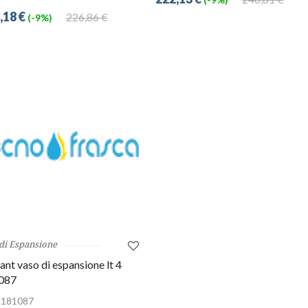
,18 €
226,86 €
(-9%)
 di Espansione
lant vaso di espansione lt 4
087
L181087