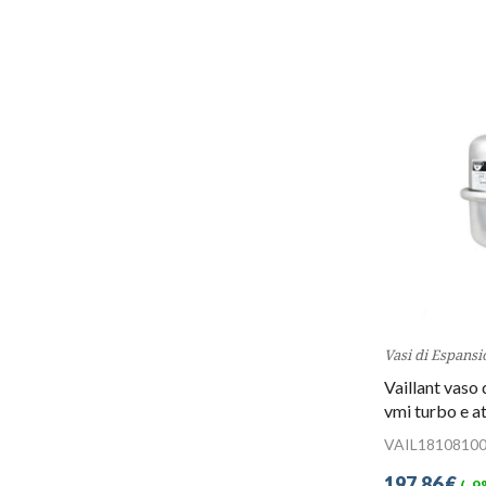
Vasi di Espansi
Vaillant vaso 
vmi turbo e 
VAIL1810810
197,86 €
(-9