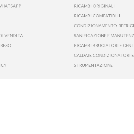
 WHATSAPP
RICAMBI ORIGINALI
RICAMBI COMPATIBILI
CONDIZIONAMENTO-REFRIG
DI VENDITA
SANIFICAZIONE E MANUTENZ
 RESO
RICAMBI BRUCIATORI E CEN
CALDAIE CONDIZIONATORI E
ICY
STRUMENTAZIONE
Tecnofrasca S.r.l. - Tutti i diritti riservati ©2020