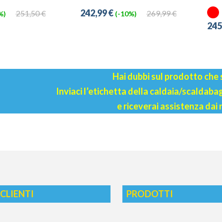
242,99 €
251,50 €
269,99 €
%)
(-10%)
245
Hai dubbi sul prodotto che
Inviaci l’etichetta della caldaia/scaldab
e riceverai assistenza dai 
 CLIENTI
PRODOTTI