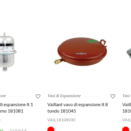
one
Vasi di Espansione
Vasi
di espansione lt 1
Vaillant vaso di espansione lt 8
Vail
atmo 181081
tondo 181045
181
0
VAIL18104500
VAI
219,84 €
%)