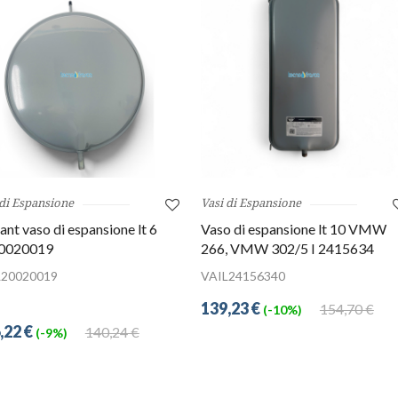
 di Espansione
Vasi di Espansione
lant vaso di espansione lt 6
Vaso di espansione lt 10 VMW
0020019
266, VMW 302/5 I 2415634
L20020019
VAIL24156340
139,23 €
154,70 €
(-10%)
,22 €
140,24 €
(-9%)