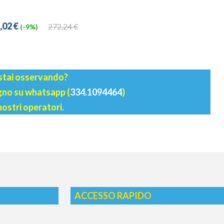
,02 €
272,24 €
(-9%)
 stai osservando?
agno su whatsapp (
334.1094464
)
nostri operatori.
ACCESSO RAPIDO