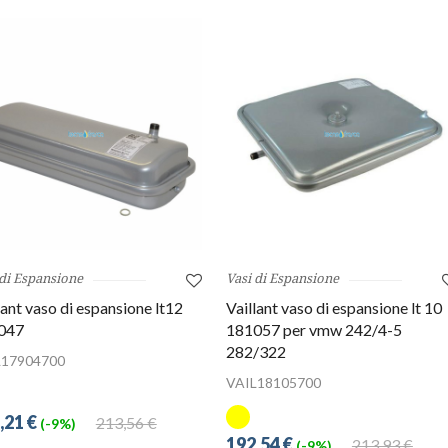
 di Espansione
Vasi di Espansione
lant vaso di espansione lt12
Vaillant vaso di espansione lt 10
047
181057 per vmw 242/4-5
282/322
L17904700
VAIL18105700
,21 €
213,56 €
(-9%)
192,54 €
213,93 €
(-9%)