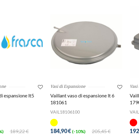
one
Vasi di Espansione
Vasi
di espansione lt5
Vaillant vaso di espansione lt 6
Vail
181061
179
5
VAIL18106100
VAI
184,90 €
192
189,22 €
205,45 €
%)
(-10%)