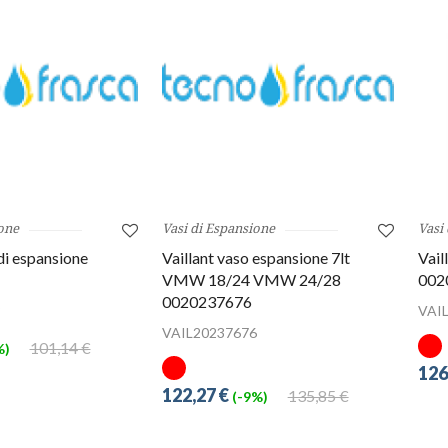
one
Vasi di Espansione
Vasi
di espansione
Vaillant vaso espansione 7lt
Vail
VMW 18/24 VMW 24/28
002
0020237676
8
VAI
VAIL20237676
101,14 €
%)
126
122,27 €
135,85 €
(-9%)