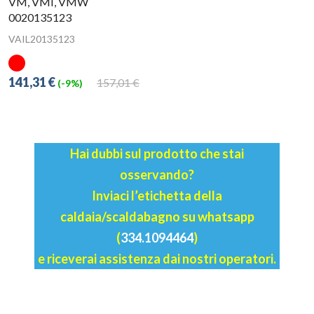
VM, VMI, VMW
0020135123
VAIL20135123
141,31 €
157,01 €
(-9%)
Hai dubbi sul prodotto che stai
osservando?
Inviaci l’etichetta della
caldaia/scaldabagno su whatsapp
(
334.1094464
)
e riceverai assistenza dai nostri operatori.