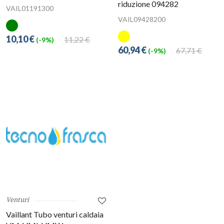
riduzione 094282
VAIL01191300
VAIL09428200
10,10 €
11,22 €
(-9%)
60,94 €
67,71 €
(-9%)
Venturi
Vaillant Tubo venturi caldaia