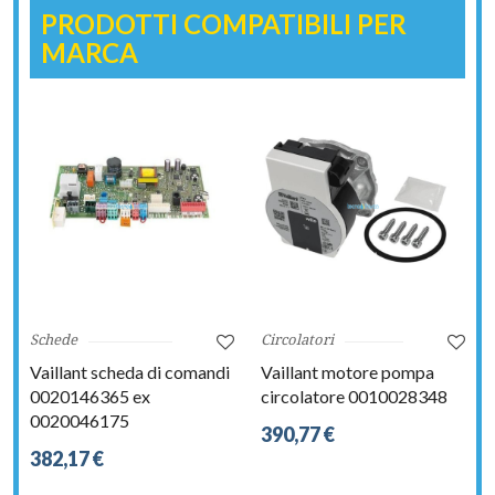
PRODOTTI COMPATIBILI PER
MARCA
Schede
Circolatori
Vaillant scheda di comandi
Vaillant motore pompa
0020146365 ex
circolatore 0010028348
0020046175
390,77 €
382,17 €