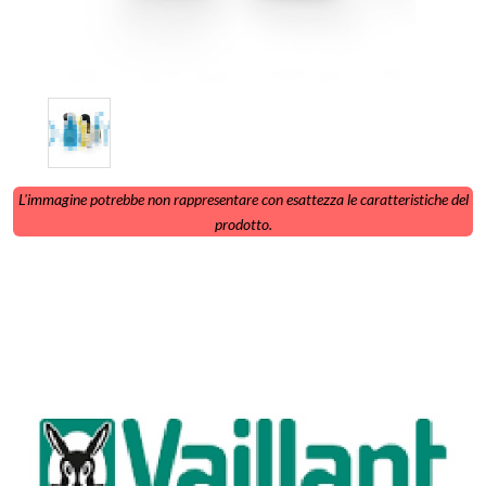
L'immagine potrebbe non rappresentare con esattezza le caratteristiche del
prodotto.