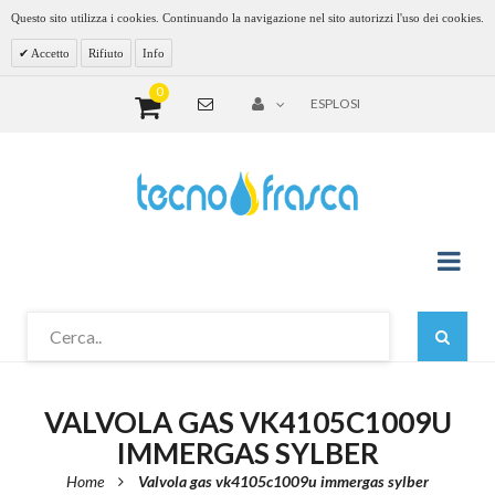
Questo sito utilizza i cookies. Continuando la navigazione nel sito autorizzi l'uso dei cookies.
Accetto
Rifiuto
Info
0
ESPLOSI
VALVOLA GAS VK4105C1009U
IMMERGAS SYLBER
Home
Valvola gas vk4105c1009u immergas sylber