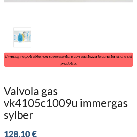
L'immagine potrebbe non rappresentare con esattezza le caratteristiche del
prodotto.
Valvola gas
vk4105c1009u immergas
sylber
128,10 €