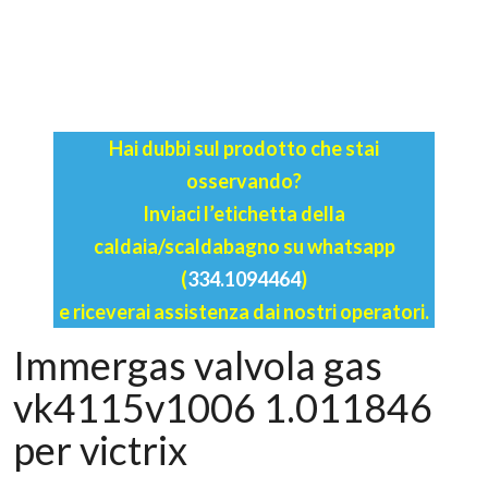
Hai dubbi sul prodotto che stai
osservando?
Inviaci l’etichetta della
caldaia/scaldabagno su whatsapp
(
334.1094464
)
e riceverai assistenza dai nostri operatori.
Immergas valvola gas
vk4115v1006 1.011846
per victrix