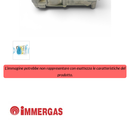
L'immagine potrebbe non rappresentare con esattezza le caratteristiche del
prodotto.