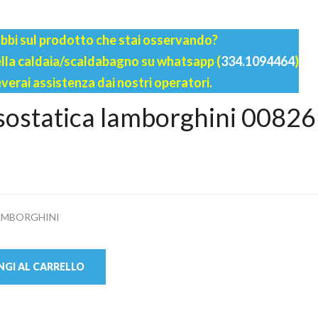
bbi sul prodotto che stai osservando?
della caldaia/scaldabagno su whatsapp (
334.1094464
)
everai assistenza dai nostri operatori.
sostatica lamborghini 00826
AMBORGHINI
GI AL CARRELLO