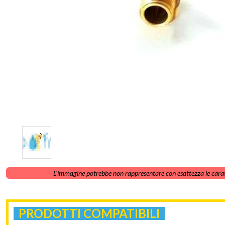
L'immagine potrebbe non rappresentare con esattezza le carat
PRODOTTI COMPATIBILI