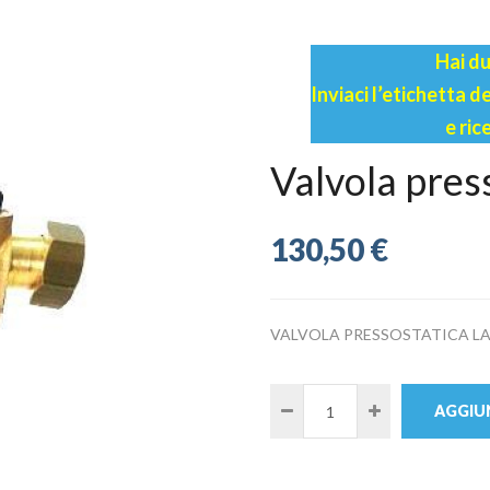
Hai du
Inviaci l’etichetta 
e ric
Valvola pres
130,50 €
VALVOLA PRESSOSTATICA L
AGGIUN