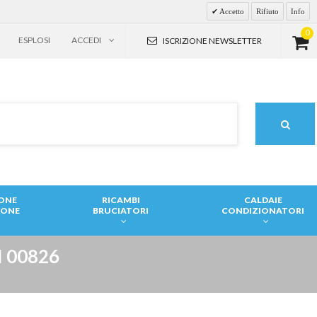
Accetto
Rifiuto
Info
0
ESPLOSI
ACCEDI
ISCRIZIONE NEWSLETTER
IONE
RICAMBI
CALDAIE
IONE
BRUCIATORI
CONDIZIONATORI
 00826