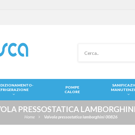
DIZIONAMENTO-
SANIFICAZ
POMPE
EFRIGERAZIONE
MANUTENZ
CALORE
OLA PRESSOSTATICA LAMBORGHINI
Home
Valvola pressostatica lamborghini 00826