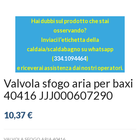
(
334.1094464
)
e riceverai assistenza dai nostri operatori.
Valvola sfogo aria per baxi
40416 JJJ000607290
10,37 €
VALVOLA SFOGO ARIA 40416
AGGIUNGI AL CARRELLO