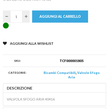
AGGIUNGI ALLA WISHLIST
SKU:
TCF000001805
CATEGORIE:
Ricambi Compatibili
,
Valvole Sfogo
Aria
DESCRIZIONE
VALVOLA SFOGO ARIA 40416
ULTERIORI INFORMAZIONI
MANDALO VIA EMAIL AD UN AMICO
PRODOTTI COMPATIBILI