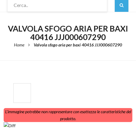
Loading...
L'immagine potrebbe non rappresentare con esattezza le caratteristiche del
prodotto.
Hai dubbi sul prodotto che stai
osservando?
Inviaci l’etichetta della
caldaia/scaldabagno su whatsapp