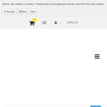
Questo sito utilizza i cookies. Continuando la navigazione nel sito autorizzi l'uso dei cookies.
Accetto
Rifiuto
Info
0
ESPLOSI
VALVOLA SFOGO ARIA PER BAXI
40416 JJJ000607290
Home
Valvola sfogo aria per baxi 40416 JJJ000607290