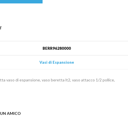
T
BERR96280000
Vasi di Espansione
tta vaso di espansione, vaso beretta lt2, vaso attacco 1/2 pollice,
 UN AMICO