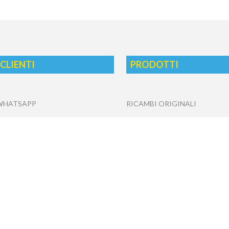
 CLIENTI
PRODOTTI
 WHATSAPP
RICAMBI ORIGINALI
RICAMBI COMPATIBILI
CONDIZIONAMENTO-REFRIG
DI VENDITA
SANIFICAZIONE E MANUTENZ
 RESO
RICAMBI BRUCIATORI E CEN
CALDAIE CONDIZIONATORI E
ICY
STRUMENTAZIONE