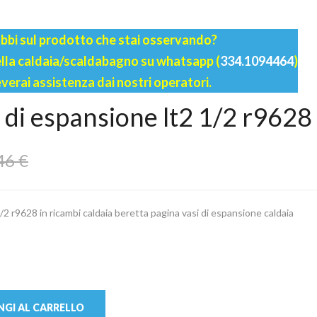
bbi sul prodotto che stai osservando?
della caldaia/scaldabagno su whatsapp (
334.1094464
)
everai assistenza dai nostri operatori.
 di espansione lt2 1/2 r9628
46 €
/2 r9628 in ricambi caldaia beretta pagina vasi di espansione caldaia
GI AL CARRELLO