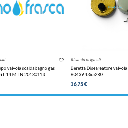
ali
Ricambi originali
ppo valvola scaldabagno gas
Beretta Diseareatore valvola 
GT 14 MTN 20130113
R0439 4365280
16,75 €