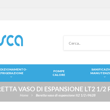
DIZIONAMENTO-
SANIFICAZ
POMPE
EFRIGERAZIONE
MANUTENZ
CALORE
ETTA VASO DI ESPANSIONE LT2 1/2 
Home
Beretta vaso di espansione lt2 1/2 r9628