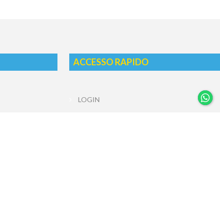
ACCESSO RAPIDO
LOGIN
REGISTRATI
ERAZIONE
MODULI
IONE IMPIANTI
BLOG
TRALE TERMICA
 ACCESSORI