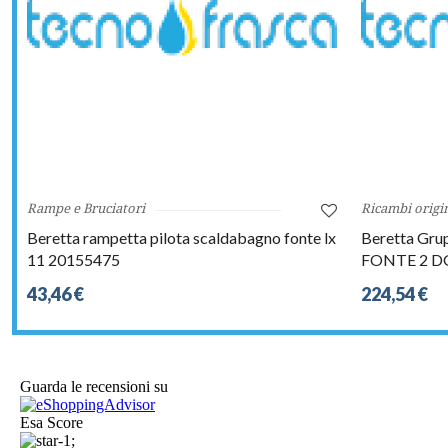
Rampe e Bruciatori
Ricambi origin
Beretta rampetta pilota scaldabagno fonte lx
Beretta Gru
11 20155475
FONTE 2 D
43,46 €
224,54 €