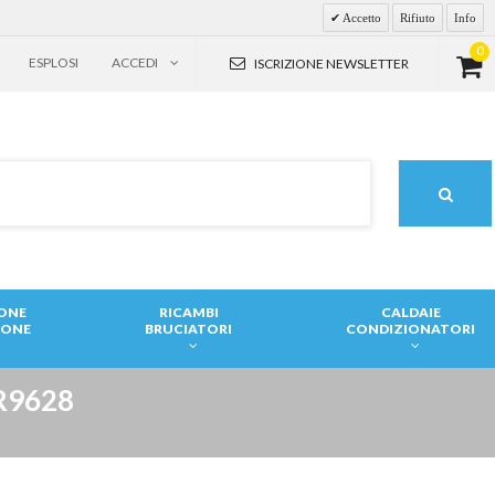
Accetto
Rifiuto
Info
0
ESPLOSI
ACCEDI
ISCRIZIONE NEWSLETTER
IONE
RICAMBI
CALDAIE
IONE
BRUCIATORI
CONDIZIONATORI
R9628