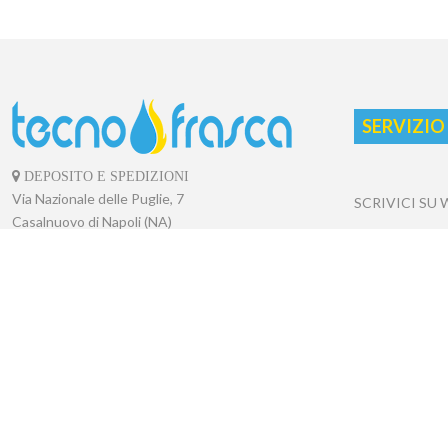
SERVIZIO
DEPOSITO E SPEDIZIONI
Via Nazionale delle Puglie, 7
SCRIVICI SU
Casalnuovo di Napoli (NA)
CHIAMACI
PUNTO VENDITA
Via Saggese, 10/12
CONTATTACI
Casalnuovo di Napoli (NA)
CONDIZIONI 
PUNTO VENDITA
RICHIESTA DI
Via dell'Epomeo, 390
Soccavo (NA)
COOKIES
P.IVA
07713341217
PRIVACY POL