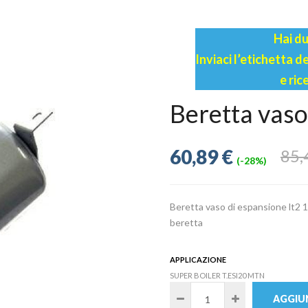
Hai du
Inviaci l’etichetta 
e ric
Beretta vaso
60,89 €
85,
(-28%)
Beretta vaso di espansione lt2 1
beretta
APPLICAZIONE
SUPER BOILER T.ESI20 MTN
AGGIUN