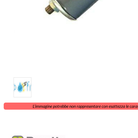
L'immagine potrebbe non rappresentare con esattezza le carat