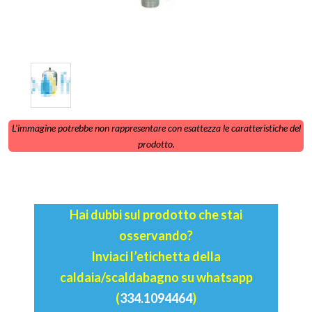
L'immagine potrebbe non rappresentare con esattezza le caratteristiche del
prodotto.
Hai dubbi sul prodotto che stai
osservando?
Inviaci l’etichetta della
caldaia/scaldabagno su whatsapp
(
334.1094464
)