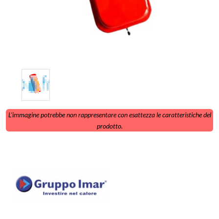
L'immagine potrebbe non rappresentare con esattezza le caratteristiche del
prodotto.