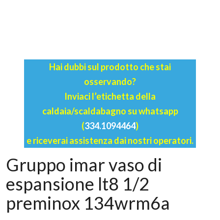
Hai dubbi sul prodotto che stai
osservando?
Inviaci l’etichetta della
caldaia/scaldabagno su whatsapp
(
334.1094464
)
e riceverai assistenza dai nostri operatori.
Gruppo imar vaso di
espansione lt8 1/2
preminox 134wrm6a