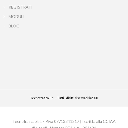
REGISTRATI
MODULI
BLOG
Tecnofrasca S.r.l. - Tutti i diritti riservati ©2020
Tecnofrasca S.r.l. - P.iva 07713341217 | Iscritta alla CCIAA
di Napoli - Numero REA NA - 904621