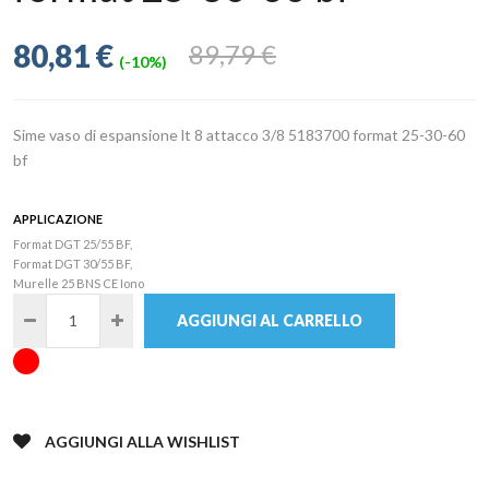
80,81 €
89,79 €
(-10%)
Sime vaso di espansione lt 8 attacco 3/8 5183700 format 25-30-60
bf
APPLICAZIONE
Format DGT 25/55 BF,
Format DGT 30/55 BF,
Murelle 25 BNS CE Iono
AGGIUNGI AL CARRELLO
AGGIUNGI ALLA WISHLIST