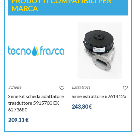
PRODOTTI COMPATIBILI PER
MARCA
Schede
Estrattori
Sime kit scheda adattatore
Sime estrattore 6261412a
trasduttore 5915700 EX
243,80 €
6273680
209,11 €