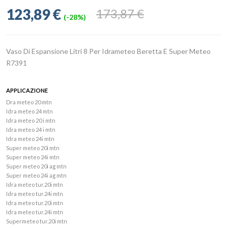
123,89 €
173,87 €
(-28%)
Vaso Di Espansione Litri 8 Per Idrameteo Beretta E Super Meteo
R7391
APPLICAZIONE
Dra meteo 20 mtn
Idra meteo 24 mtn
Idra meteo 20 i mtn
Idra meteo 24 i mtn
Idra meteo 24i mtn
Super meteo 20i mtn
Super meteo 24i mtn
Super meteo 20i ag mtn
Super meteo 24i ag mtn
Idra meteo tur.20i mtn
Idra meteo tur.24i mtn
Idra meteo tur.20i mtn
Idra meteo tur.24i mtn
Supermeteo tur.20i mtn