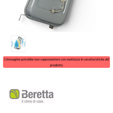
L'immagine potrebbe non rappresentare con esattezza le caratteristiche del
prodotto.