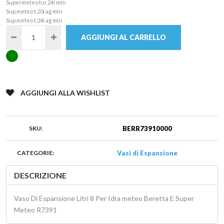
Supermeteo tur.24i mtn
Sup.meteo t.20i ag mtn
Sup.meteo t.24i ag mtn
AGGIUNGI AL CARRELLO
AGGIUNGI ALLA WISHLIST
SKU:
BERR73910000
CATEGORIE:
Vasi di Espansione
DESCRIZIONE
Vaso Di Espansione Litri 8 Per Idra meteo Beretta E Super
Meteo R7391