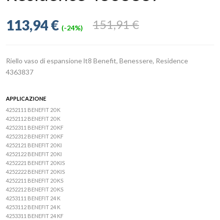
113,94 €
151,91 €
(-24%)
Riello vaso di espansione lt8 Benefit, Benessere, Residence
4363837
APPLICAZIONE
4252111 BENEFIT 20 K
4252112 BENEFIT 20 K
4252311 BENEFIT 20 KF
4252312 BENEFIT 20 KF
4252121 BENEFIT 20 KI
4252122 BENEFIT 20 KI
4252221 BENEFIT 20 KIS
4252222 BENEFIT 20 KIS
4252211 BENEFIT 20 KS
4252212 BENEFIT 20 KS
4253111 BENEFIT 24 K
4253112 BENEFIT 24 K
4253311 BENEFIT 24 KF