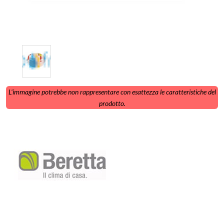
L'immagine potrebbe non rappresentare con esattezza le caratteristiche del
prodotto.