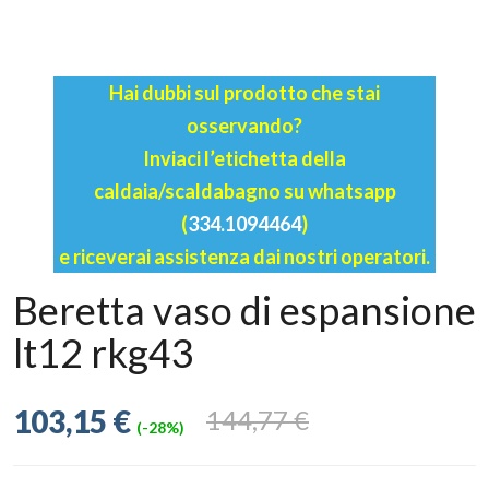
Hai dubbi sul prodotto che stai
osservando?
Inviaci l’etichetta della
caldaia/scaldabagno su whatsapp
(
334.1094464
)
e riceverai assistenza dai nostri operatori.
Beretta vaso di espansione
lt12 rkg43
103,15 €
144,77 €
(-28%)