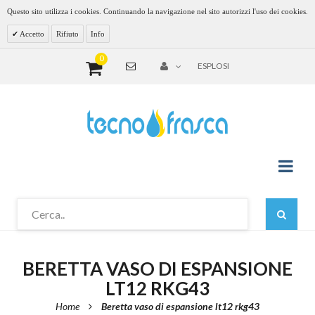
Questo sito utilizza i cookies. Continuando la navigazione nel sito autorizzi l'uso dei cookies.
Accetto
Rifiuto
Info
0
ESPLOSI
BERETTA VASO DI ESPANSIONE
LT12 RKG43
Home
Beretta vaso di espansione lt12 rkg43