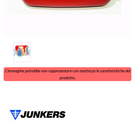
L'immagine potrebbe non rappresentare con esattezza le caratteristiche del
prodotto.