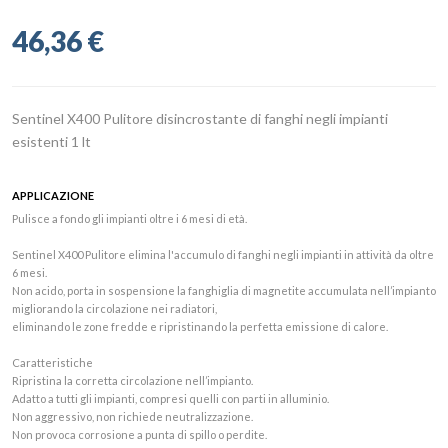
46,36 €
Sentinel X400 Pulitore disincrostante di fanghi negli impianti
esistenti 1 lt
APPLICAZIONE
Pulisce a fondo gli impianti oltre i 6 mesi di età.
Sentinel X400 Pulitore elimina l'accumulo di fanghi negli impianti in attività da oltre
6 mesi.
Non acido, porta in sospensione la fanghiglia di magnetite accumulata nell’impianto
migliorando la circolazione nei radiatori,
eliminando le zone fredde e ripristinando la perfetta emissione di calore.
Caratteristiche
Ripristina la corretta circolazione nell’impianto.
Adatto a tutti gli impianti, compresi quelli con parti in alluminio.
Non aggressivo, non richiede neutralizzazione.
Non provoca corrosione a punta di spillo o perdite.