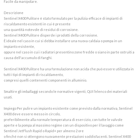
Facile da manipolare.
Descrizione
Sentinel X400 Pulitore è stato formulato per la pulizia efficace di impianti di
riscaldamento esistenti in cui è presente
una quantità notevole di residui di corrosione.
Sentinel X400 Pulitore disperde i prodotti della corrosione.
È ideale nel caso in cui si debba installare una nuova caldaia o pompa in un
impianto esistente,
oppure nel caso in cui i radiatori presentino zone fredde o siano in parte ostruiti a
causa dell'accumulo di fanghi.
Sentinel X400 Pulitore ha una formulazione non acida che può essere utilizzata in
tutti i tipi di impianti di riscaldamento,
compresi quelli contenenti componenti in alluminio.
Smaltire gli imballaggi secondo le normative vigenti, QUI l’elenco dei materiali
usati.
Impiego Per pulire un impianto esistente come previsto dalla normativa, Sentinel
X400 deve essere messo in circolo,
preferibilmente alla normale temperatura di esercizio, con tutte le valvole
aperte e la pompa al massimo regime con un dispositivo per il lavaggio come
Sentinel JetFlush Rapid o Rapid+ per almeno 2 ore
o finché non si ottengono nuovamente prestazioni soddisfacenti. Sentinel X400