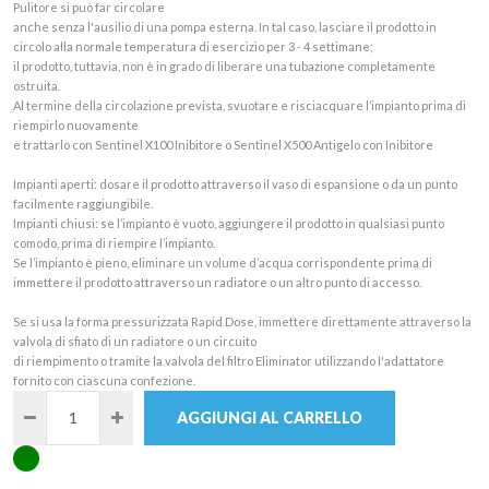
Pulitore si può far circolare
anche senza l'ausilio di una pompa esterna. In tal caso, lasciare il prodotto in
circolo alla normale temperatura di esercizio per 3 - 4 settimane;
il prodotto, tuttavia, non è in grado di liberare una tubazione completamente
ostruita.
Al termine della circolazione prevista, svuotare e risciacquare l’impianto prima di
riempirlo nuovamente
e trattarlo con Sentinel X100 Inibitore o Sentinel X500 Antigelo con Inibitore
Impianti aperti: dosare il prodotto attraverso il vaso di espansione o da un punto
facilmente raggiungibile.
Impianti chiusi: se l’impianto è vuoto, aggiungere il prodotto in qualsiasi punto
comodo, prima di riempire l’impianto.
Se l’impianto è pieno, eliminare un volume d’acqua corrispondente prima di
immettere il prodotto attraverso un radiatore o un altro punto di accesso.
Se si usa la forma pressurizzata Rapid Dose, immettere direttamente attraverso la
valvola di sfiato di un radiatore o un circuito
di riempimento o tramite la valvola del filtro Eliminator utilizzando l'adattatore
fornito con ciascuna confezione.
AGGIUNGI AL CARRELLO