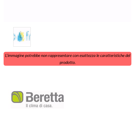
L'immagine potrebbe non rappresentare con esattezza le caratteristiche del
prodotto.