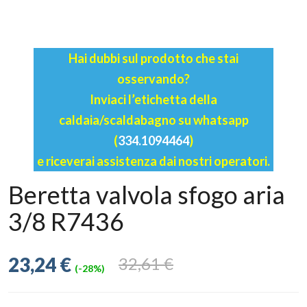
Hai dubbi sul prodotto che stai
osservando?
Inviaci l’etichetta della
caldaia/scaldabagno su whatsapp
(
334.1094464
)
e riceverai assistenza dai nostri operatori.
Beretta valvola sfogo aria
3/8 R7436
23,24 €
32,61 €
(-28%)