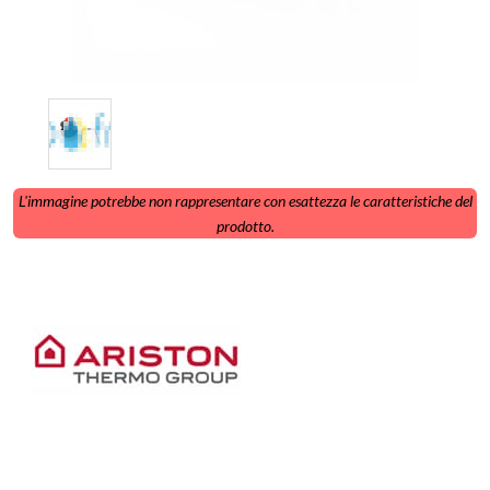
L'immagine potrebbe non rappresentare con esattezza le caratteristiche del
prodotto.