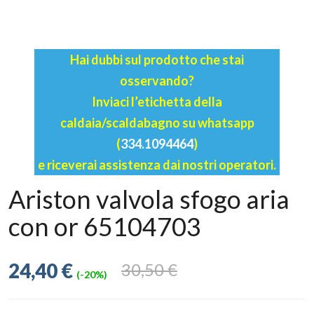
Hai dubbi sul prodotto che stai
osservando?
Inviaci l’etichetta della
caldaia/scaldabagno su whatsapp
(
334.1094464
)
e riceverai assistenza dai nostri operatori.
Ariston valvola sfogo aria
con or 65104703
24,40 €
30,50 €
(-20%)