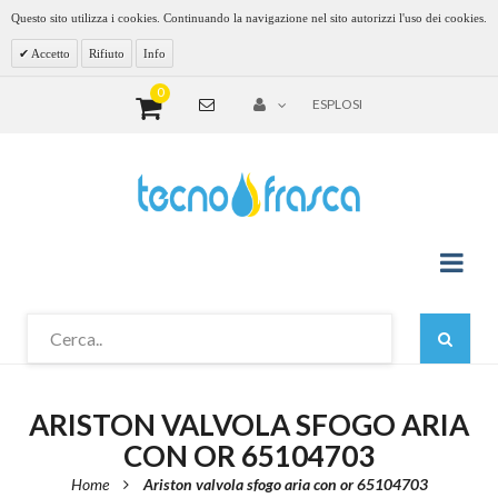
Questo sito utilizza i cookies. Continuando la navigazione nel sito autorizzi l'uso dei cookies.
Accetto
Rifiuto
Info
0
ESPLOSI
ARISTON VALVOLA SFOGO ARIA
CON OR 65104703
Home
Ariston valvola sfogo aria con or 65104703