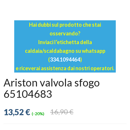
Hai dubbi sul prodotto che stai
osservando?
Inviaci l’etichetta della
caldaia/scaldabagno su whatsapp
(
334.1094464
)
e riceverai assistenza dai nostri operatori.
Ariston valvola sfogo
65104683
13,52 €
16,90 €
(-20%)