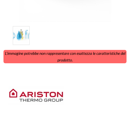
L'immagine potrebbe non rappresentare con esattezza le caratteristiche del
prodotto.