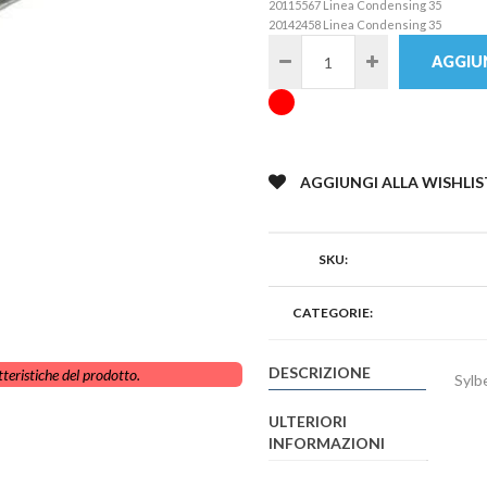
20115567 Linea Condensing 35
20142458 Linea Condensing 35
AGGIUN
AGGIUNGI ALLA WISHLIS
SKU:
CATEGORIE:
DESCRIZIONE
teristiche del prodotto.
Sylb
ULTERIORI
INFORMAZIONI