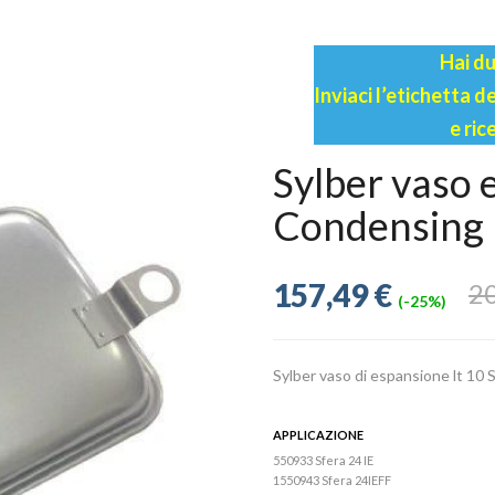
Hai du
Inviaci l’etichetta 
e ric
Sylber vaso 
Condensing
157,49 €
20
(-25%)
Sylber vaso di espansione lt 10
APPLICAZIONE
550933 Sfera 24 IE
1550943 Sfera 24IEFF