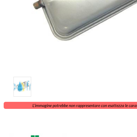
L'immagine potrebbe non rappresentare con esattezza le carat