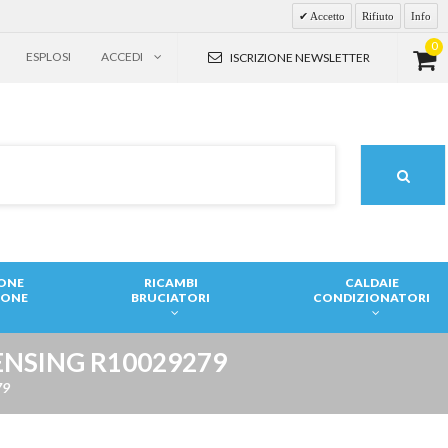
Accetto
Rifiuto
Info
0
ESPLOSI
ACCEDI
ISCRIZIONE NEWSLETTER
IONE
RICAMBI
CALDAIE
IONE
BRUCIATORI
CONDIZIONATORI
ENSING R10029279
79