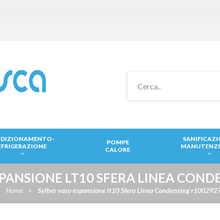
DIZIONAMENTO-
SANIFICAZ
POMPE
EFRIGERAZIONE
MANUTENZ
CALORE
SPANSIONE LT10 SFERA LINEA COND
Home
Sylber vaso espansione lt10 Sfera Linea Condensing r100292