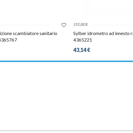
SYLBER
izione scambiatore sanitario
Sylber idrometro ad innesto 
4365767
4365221
43,14 €