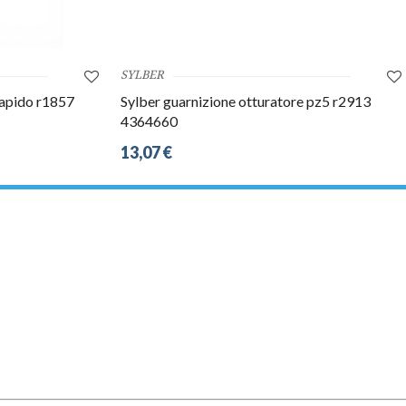
SYLBER
rapido r1857
Sylber guarnizione otturatore pz5 r2913
4364660
13,07 €