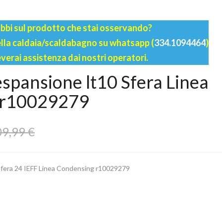
bbi sul prodotto che stai osservando?
della caldaia/scaldabagno su whatsapp (
334.1094464
)
everai assistenza dai nostri operatori.
espansione lt10 Sfera Linea
 r10029279
9,99 €
 Sfera 24 IEFF Linea Condensing r10029279