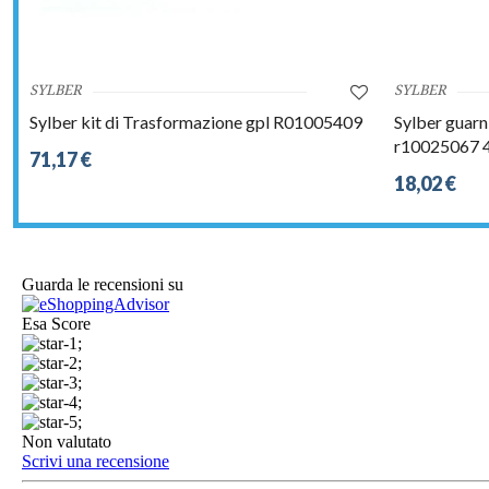
SYLBER
SYLBER
Sylber kit di Trasformazione gpl R01005409
Sylber guarn
r10025067 
71,17 €
18,02 €