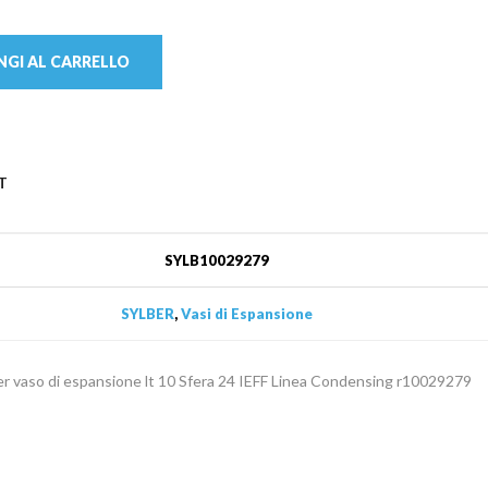
GI AL CARRELLO
T
SYLB10029279
SYLBER
,
Vasi di Espansione
er vaso di espansione lt 10 Sfera 24 IEFF Linea Condensing r10029279